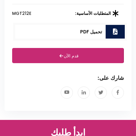
MGT212E
المتطلبات الأساسية:
تحميل PDF
قدم الآن
شارك على:
ابدأ طلبك