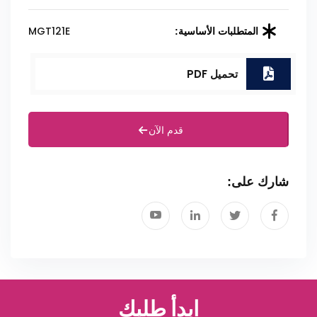
MGT121E
المتطلبات الأساسية:
تحميل PDF
قدم الآن
شارك على:
ابدأ طلبك