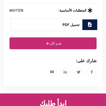
MGT121E
المتطلبات الأساسية:
تحميل PDF
قدم الآن
شارك على:
ابدأ طلبك