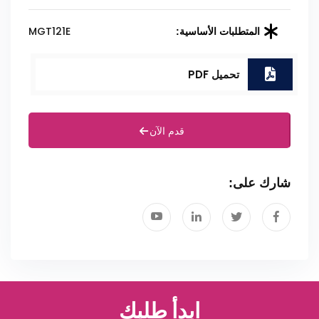
MGT121E
المتطلبات الأساسية:
تحميل PDF
قدم الآن
شارك على:
ابدأ طلبك