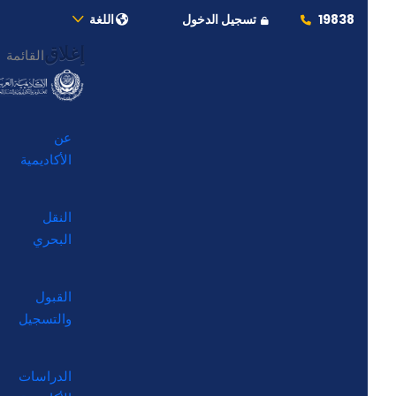
19838
تسجيل الدخول
اللغة
إغلاق
القائمة
عن
الأكاديمية
النقل
البحري
القبول
والتسجيل
الدراسات