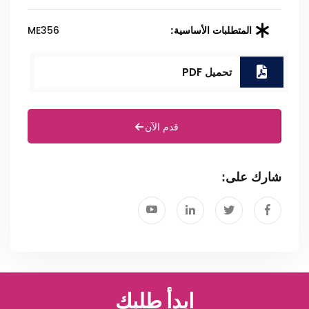
ME356
المتطلبات الأساسية:
تحميل PDF
قدم الآن
شارك على:
ابدأ طلبك