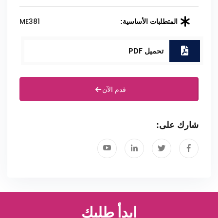
ME381
المتطلبات الأساسية:
تحميل PDF
قدم الآن
شارك على:
ابدأ طلبك