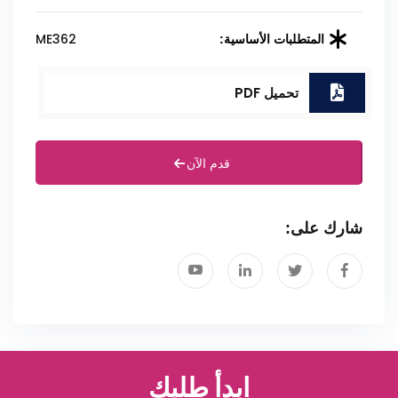
ME362
المتطلبات الأساسية:
تحميل PDF
قدم الآن
شارك على:
ابدأ طلبك