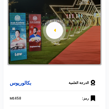
بكالوريوس
الدرجة العلمية
ME458
رمز: