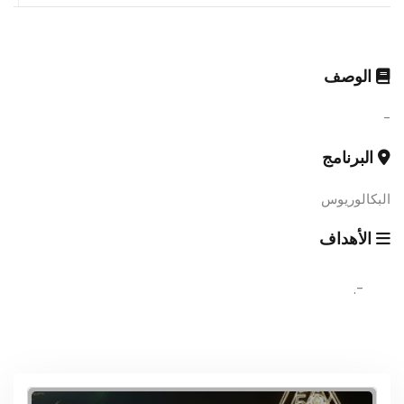
الوصف
-
البرنامج
البكالوريوس
الأهداف
-.