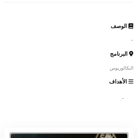
الوصف
-
البرنامج
البكالوريوس
الأهداف
-.