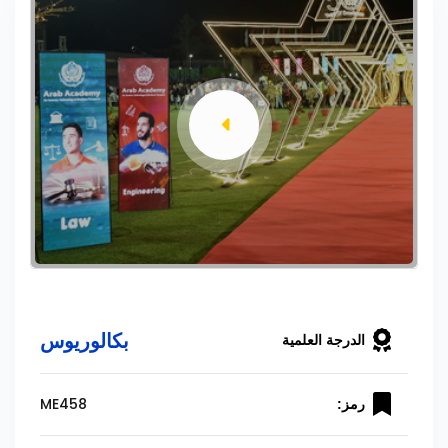
بكالوريوس
الدرجة العلمية
ME458
رمز: