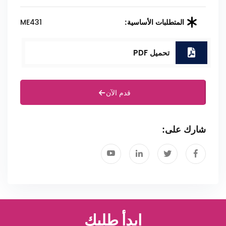
ME431
المتطلبات الأساسية:
تحميل PDF
قدم الآن
شارك على:
ابدأ طلبك