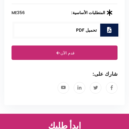
ME356
المتطلبات الأساسية:
تحميل PDF
قدم الآن
شارك على:
ابدأ طلبك