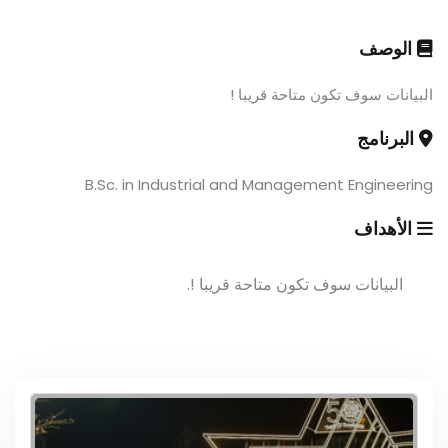
الوصف
البيانات سوف تكون متاحة قريبا !
البرنامج
B.Sc. in Industrial and Management Engineering
الأهداف
البيانات سوف تكون متاحة قريبا !.