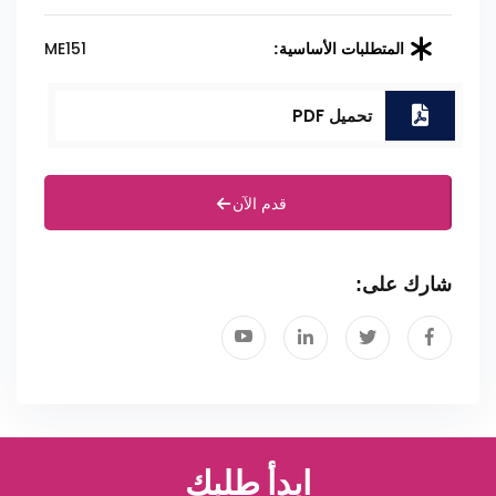
ME151
المتطلبات الأساسية:
تحميل PDF
قدم الآن
شارك على:
ابدأ طلبك