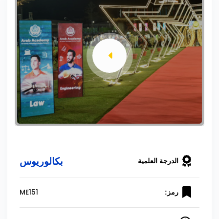
بكالوريوس
الدرجة العلمية
ME151
رمز: