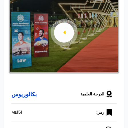
بكالوريوس
الدرجة العلمية
ME151
رمز: