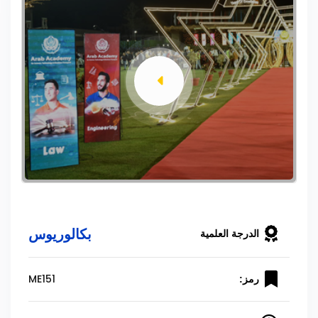
بكالوريوس
الدرجة العلمية
ME151
رمز: