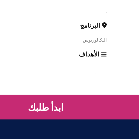
.
البرنامج
البكالوريوس
الأهداف
..
ابدأ طلبك