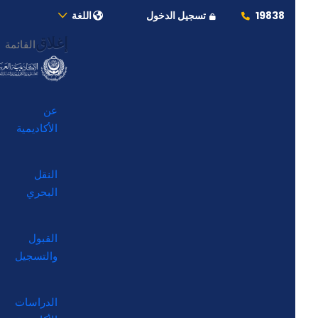
19838
تسجيل الدخول
اللغة
إغلاق
القائمة
عن
الأكاديمية
النقل
البحري
القبول
والتسجيل
الدراسات