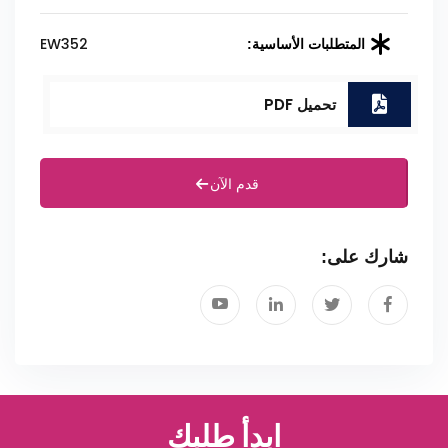
EW352
المتطلبات الأساسية:
تحميل PDF
قدم الآن
شارك على:
ابدأ طلبك