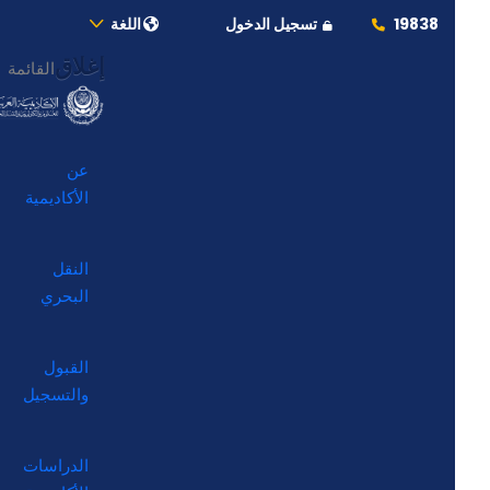
19838
تسجيل الدخول
اللغة
إغلاق
القائمة
عن
الأكاديمية
النقل
البحري
القبول
والتسجيل
الدراسات