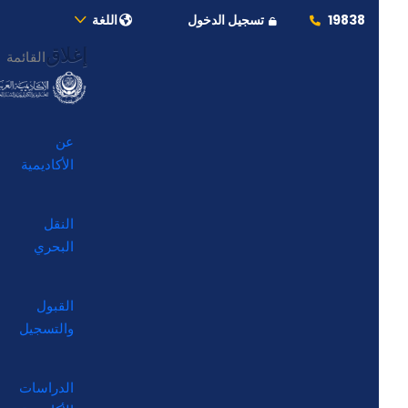
19838
تسجيل الدخول
اللغة
إغلاق
القائمة
عن
الأكاديمية
النقل
البحري
القبول
والتسجيل
الدراسات