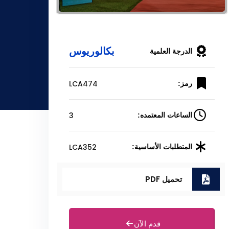
بكالوريوس
الدرجة العلمية
LCA474
رمز:
3
الساعات المعتمده:
LCA352
المتطلبات الأساسية:
تحميل PDF
قدم الآن