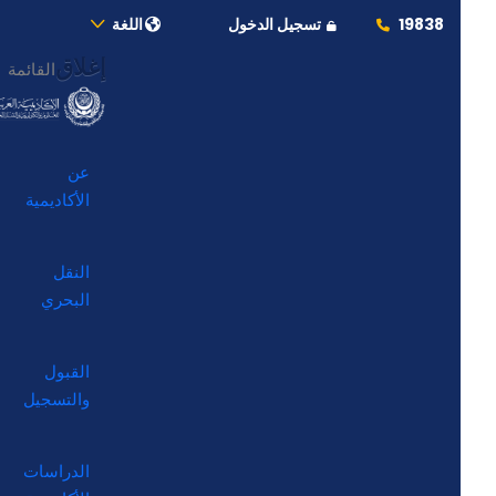
19838
تسجيل الدخول
اللغة
إغلاق
القائمة
عن
الأكاديمية
النقل
البحري
القبول
والتسجيل
الدراسات