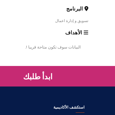
البرنامج
تسويق و إدارة اعمال
الأهداف
البيانات سوف تكون متاحة قريبا !.
ابدأ طلبك
استكشف الأكاديمية