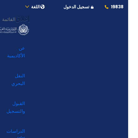
19838
تسجيل الدخول
اللغة
إغلاق
القائمة
عن
الأكاديمية
النقل
البحري
القبول
والتسجيل
الدراسات