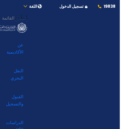
19838
تسجيل الدخول
اللغة
إغلاق
القائمة
عن
الأكاديمية
النقل
البحري
القبول
والتسجيل
الدراسات