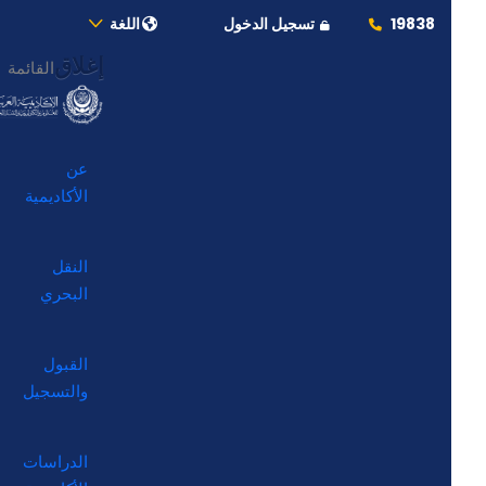
19838
تسجيل الدخول
اللغة
إغلاق
القائمة
عن
الأكاديمية
النقل
البحري
القبول
والتسجيل
الدراسات