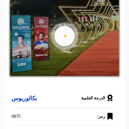
بكالوريوس
الدرجة العلمية
IS171
رمز: