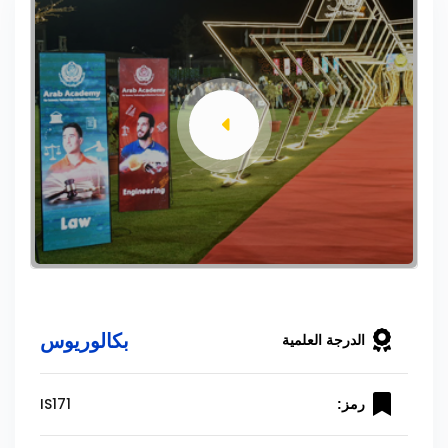
بكالوريوس
الدرجة العلمية
IS171
رمز: