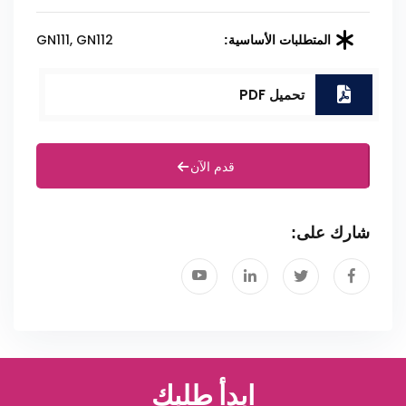
GN111, GN112
المتطلبات الأساسية:
تحميل PDF
قدم الآن
شارك على:
ابدأ طلبك