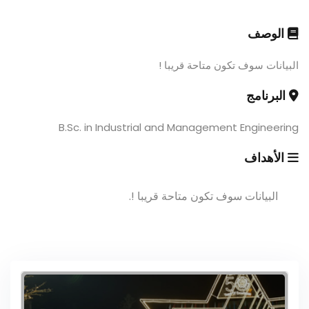
الوصف
البيانات سوف تكون متاحة قريبا !
البرنامج
B.Sc. in Industrial and Management Engineering
الأهداف
البيانات سوف تكون متاحة قريبا !.