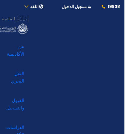
19838
تسجيل الدخول
اللغة
إغلاق
القائمة
عن
الأكاديمية
النقل
البحري
القبول
والتسجيل
الدراسات