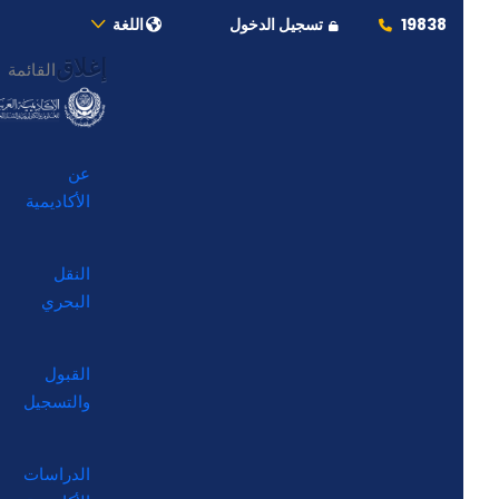
19838
تسجيل الدخول
اللغة
إغلاق
القائمة
عن
الأكاديمية
النقل
البحري
القبول
والتسجيل
الدراسات