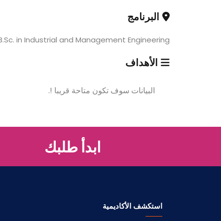
البرنامج
B.Sc. in Industrial and Management Engineering
الأهداف
البيانات سوف تكون متاحة قريبا !.
ابدأ طلبك
استكشف الأكاديمية