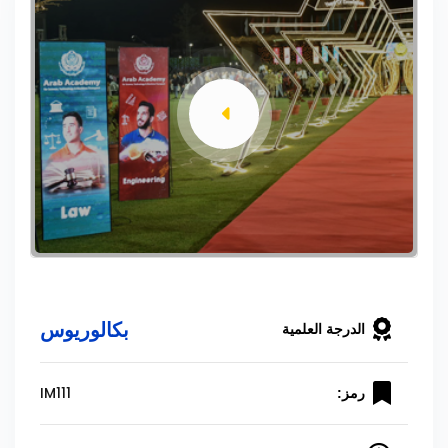
بكالوريوس
الدرجة العلمية
IM111
رمز: