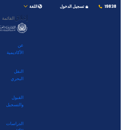
19838
تسجيل الدخول
اللغة
إغلاق
القائمة
عن
الأكاديمية
النقل
البحري
القبول
والتسجيل
الدراسات