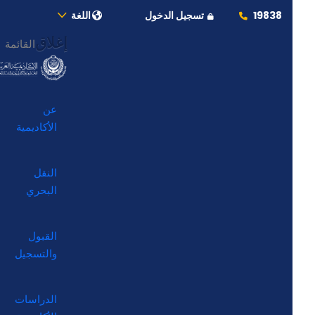
19838
تسجيل الدخول
اللغة
إغلاق
القائمة
عن
الأكاديمية
النقل
البحري
القبول
والتسجيل
الدراسات