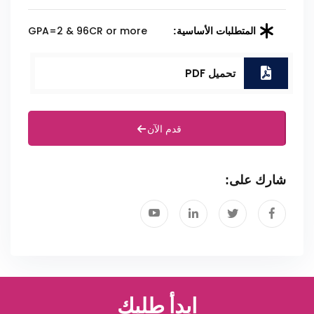
GPA=2 & 96CR or more
المتطلبات الأساسية:
تحميل PDF
قدم الآن
شارك على:
ابدأ طلبك