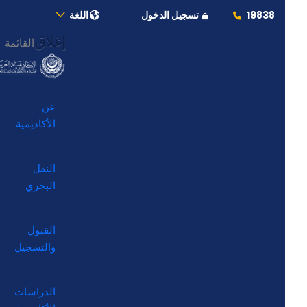
19838
تسجيل الدخول
اللغة
إغلاق
القائمة
عن
الأكاديمية
النقل
البحري
القبول
والتسجيل
الدراسات