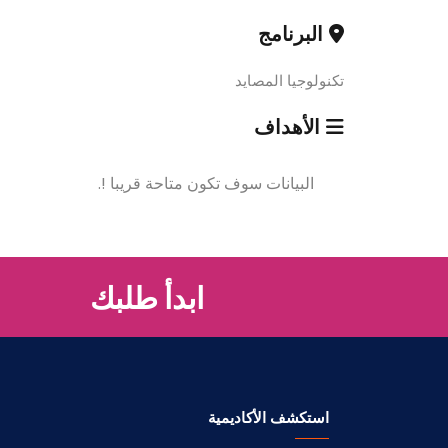
البرنامج
تكنولوجيا المصايد
الأهداف
البيانات سوف تكون متاحة قريبا !.
ابدأ طلبك
استكشف الأكاديمية