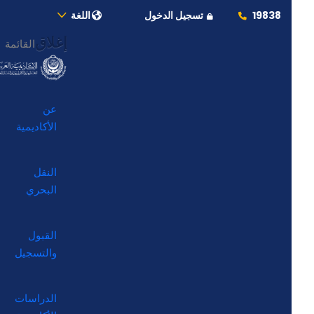
19838
تسجيل الدخول
اللغة
إغلاق
القائمة
عن
الأكاديمية
النقل
البحري
القبول
والتسجيل
الدراسات