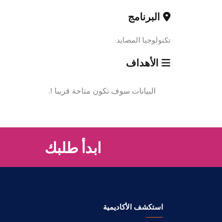
البرنامج
تكنولوجيا المصايد
الأهداف
البيانات سوف تكون متاحة قريبا !.
ابدأ طلبك
استكشف الأكاديمية