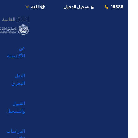
19838
تسجيل الدخول
اللغة
إغلاق
القائمة
عن
الأكاديمية
النقل
البحري
القبول
والتسجيل
الدراسات