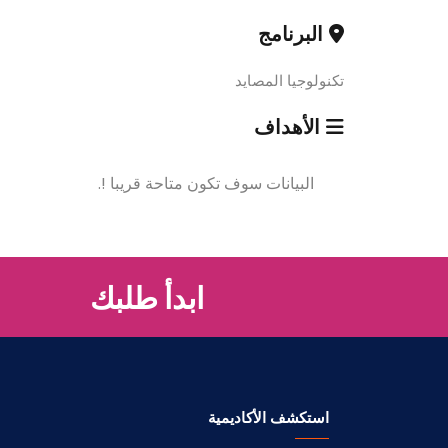
البرنامج
تكنولوجيا المصايد
الأهداف
البيانات سوف تكون متاحة قريبا !.
ابدأ طلبك
استكشف الأكاديمية