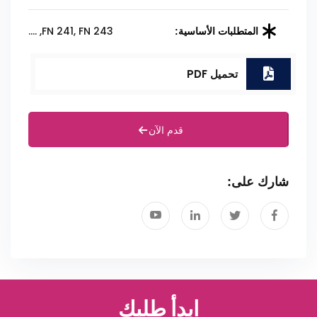
FN 241, FN 243, ....
المتطلبات الأساسية:
تحميل PDF
قدم الآن
شارك على:
ابدأ طلبك