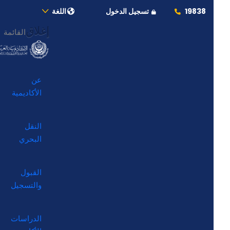
19838
تسجيل الدخول
اللغة
إغلاق
القائمة
عن
الأكاديمية
النقل
البحري
القبول
والتسجيل
الدراسات