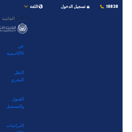
19838
تسجيل الدخول
اللغة
إغلاق
القائمة
عن
الأكاديمية
النقل
البحري
القبول
والتسجيل
الدراسات