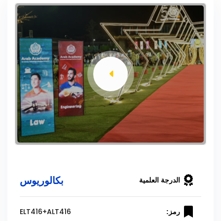
بكالوريوس
الدرجة العلمية
ELT416+ALT416
رمز: