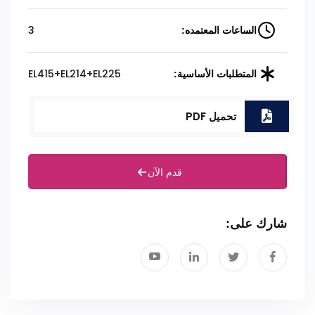
3
الساعات المعتمده:
EL415+EL214+EL225
المتطلبات الأساسية:
تحميل PDF
قدم الآن
شارك على: