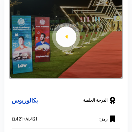
بكالوريوس
الدرجة العلمية
EL421+AL421
رمز: