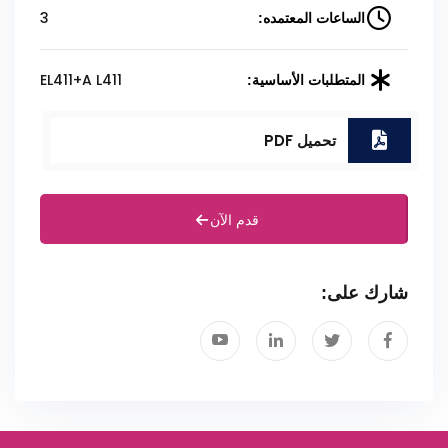
3
الساعات المعتمده:
EL411+A L411
المتطلبات الأساسية:
تحميل PDF
قدم الآن
شارك على: