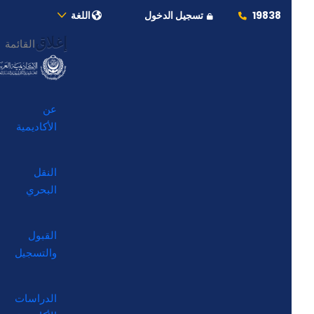
19838
تسجيل الدخول
اللغة
إغلاق
القائمة
عن
الأكاديمية
النقل
البحري
القبول
والتسجيل
الدراسات