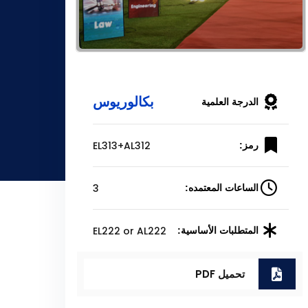
بكالوريوس
الدرجة العلمية
EL313+AL312
رمز:
3
الساعات المعتمده:
EL222 or AL222
المتطلبات الأساسية:
تحميل PDF