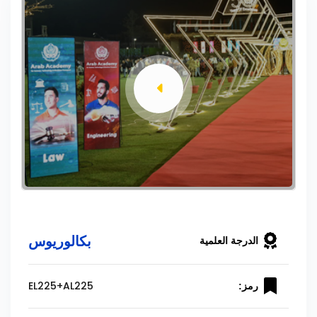
بكالوريوس
الدرجة العلمية
EL225+AL225
رمز: