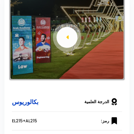
بكالوريوس
الدرجة العلمية
EL215+AL215
رمز: