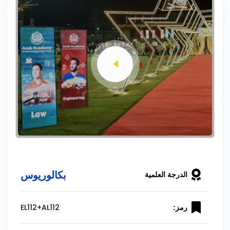
بكالوريوس
الدرجة العلمية
EL112+AL112
رمز: