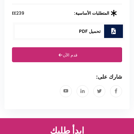
EE239
المتطلبات الأساسية:
تحميل PDF
قدم الآن
شارك على:
ابدأ طلبك