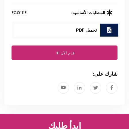
ECO111E
المتطلبات الأساسية:
تحميل PDF
قدم الآن
شارك على:
ابدأ طلبك