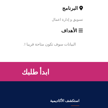
البرنامج
تسويق و إدارة اعمال
الأهداف
البيانات سوف تكون متاحة قريبا !.
ابدأ طلبك
استكشف الأكاديمية