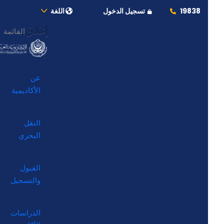
19838
تسجيل الدخول
اللغة
إغلاق
القائمة
عن
الأكاديمية
النقل
البحري
القبول
والتسجيل
الدراسات