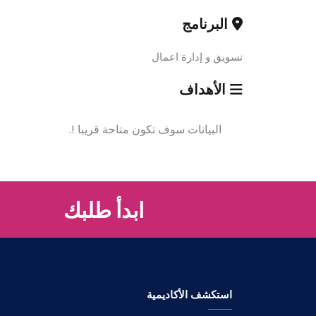
البرنامج
تسويق و إدارة اعمال
الأهداف
البيانات سوف تكون متاحة قريبا !.
ابدأ طلبك
استكشف الأكاديمية