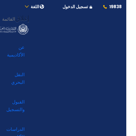
19838
تسجيل الدخول
اللغة
إغلاق
القائمة
عن
الأكاديمية
النقل
البحري
القبول
والتسجيل
الدراسات